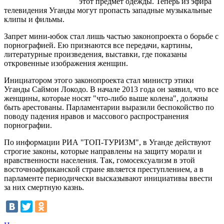
этот предмет одежды. Теперь из эфира
телевидения Уганды могут пропасть западные музыкальные
клипы и фильмы.
Запрет мини-юбок стал лишь частью законопроекта о борьбе с
порнографией. Ею признаются все передачи, картины,
литературные произведения, выставки, где показаны
откровенные изображения женщин.
Инициатором этого законопроекта стал министр этики
Уганды Саймон Локодо. В начале 2013 года он заявил, что все
женщины, которые носят "что-либо выше колена", должны
быть арестованы. Парламентарии выразили беспокойство по
поводу падения нравов и массового распространения
порнографии.
По информации РИА "ТОП-ТУРИЗМ", в Уганде действуют
строгие законы, которые направлены на защиту морали и
нравственности населения. Так, гомосексуализм в этой
восточноафриканской стране является преступлением, а в
парламенте периодически высказывают инициативы ввести
за них смертную казнь.