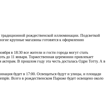
ию традиционной рождественской иллюминации. Подсветкой
 Многие крупные магазины готовятся к оформлению
бря в 18:30 все жители и гости города могут стать
ь до 11 января. Торжественная церемонии привлекает
актерам. В прошлом году эта честь досталась Одри Тотту. А в
нация будет в 17:00. Освещаться будут и улицы, и площади
 du Temple. Всего в рождественском Париже будет освещено около