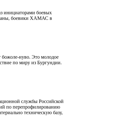
раз инициаторами боевых
страны, боевики ХАМАС в
т божоле-нуво. Это молодое
ствие по миру из Бургундии.
рационной службы Российской
тий по перепрофилированию
атериально техническую базу,