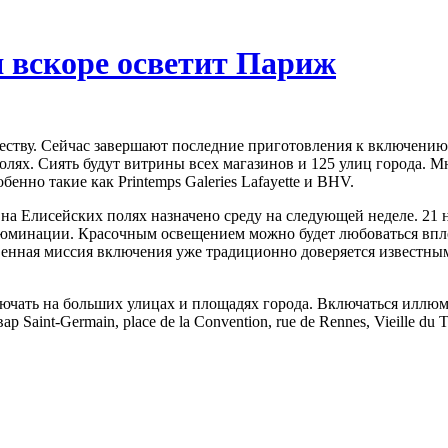
 вскоре осветит Париж
деству. Сейчас завершают последние приготовления к включен
полях. Сиять будут витрины всех магазинов и 125 улиц города.
нно такие как Printemps Galeries Lafayette и BHV.
Елисейских полях назначено среду на следующей неделе. 21 ноя
юминации. Красочным освещением можно будет любоваться вплот
енная миссия включения уже традиционно доверяется известным 
ючать на больших улицах и площадях города. Включаться иллюми
ар Saint-Germain, place de la Convention, rue de Rennes, Vieille