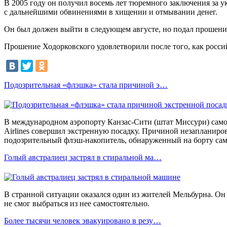
В 2005 году он получил восемь лет тюремного заключения за у
с дальнейшими обвинениями в хищении и отмывании денег.
Он был должен выйти в следующем августе, но подал прошение
Прошение Ходорковского удовлетворили после того, как росси
Подозрительная «флэшка» стала причиной э…
В международном аэропорту Канзас-Сити (штат Миссури) само
Airlines совершил экстренную посадку. Причиной незапланиро
подозрительный флэш-накопитель, обнаруженный на борту сам
Голый австралиец застрял в стиральной ма…
В странной ситуации оказался один из жителей Мельбурна. Он
не смог выбраться из нее самостоятельно.
Более тысячи человек эвакуировано в резу…