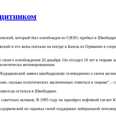
ащитником
вский, который был освобожден из СИЗО, прибыл в Швейцарию
овский и его жена поехали на поезде в Базель из Германии в со
своего освобождения 20 декабря. Он отсидел 10 лет в тюрьме з
л политически мотивированным.
е, Ходорковский заявил швейцарскому телевидению о своем жел
наю, сколько политических заключенных томиться в тюрьме", - с
навсегда остаться в Швейцарии.
и советских активов. В 1995 году он приобрел нефтяной гигант
Ходорковский не скрывал своей поддержки либеральной оппозиц