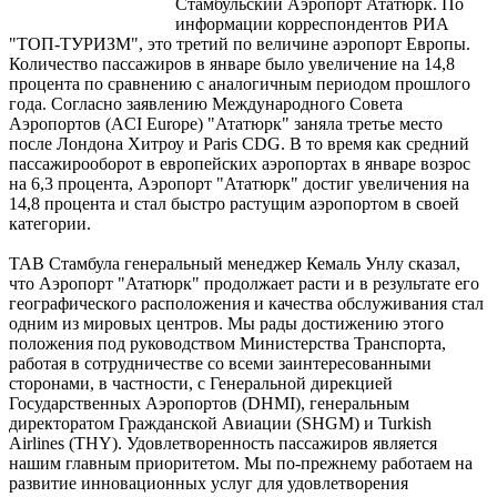
Стамбульский Аэропорт Ататюрк. По
информации корреспондентов РИА
"ТОП-ТУРИЗМ", это третий по величине аэропорт Европы.
Количество пассажиров в январе было увеличение на 14,8
процента по сравнению с аналогичным периодом прошлого
года. Согласно заявлению Международного Совета
Аэропортов (ACI Europe) "Ататюрк" заняла третье место
после Лондона Хитроу и Paris CDG. В то время как средний
пассажирооборот в европейских аэропортах в январе возрос
на 6,3 процента, Аэропорт "Ататюрк" достиг увеличения на
14,8 процента и стал быстро растущим аэропортом в своей
категории.
ТАВ Стамбула генеральный менеджер Кемаль Унлу сказал,
что Аэропорт "Ататюрк" продолжает расти и в результате его
географического расположения и качества обслуживания стал
одним из мировых центров. Мы рады достижению этого
положения под руководством Министерства Транспорта,
работая в сотрудничестве со всеми заинтересованными
сторонами, в частности, с Генеральной дирекцией
Государственных Аэропортов (DHMI), генеральным
директоратом Гражданской Авиации (SHGM) и Turkish
Airlines (THY). Удовлетворенность пассажиров является
нашим главным приоритетом. Мы по-прежнему работаем на
развитие инновационных услуг для удовлетворения