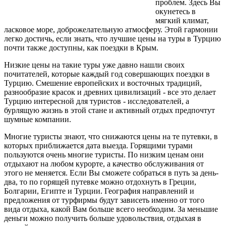
проблем. Здесь Вы
окунетесь в
мягкий климат,
ласковое море, доброжелательную атмосферу. Этой гармонии
легко достичь, если знать, что лучшие цены на туры в Турцию
почти также доступны, как поездки в Крым.
Низкие цены на такие туры уже давно нашли своих
почитателей, которые каждый год совершающих поездки в
Турцию. Смешение европейских и восточных традиций,
разнообразие красок и древних цивилизаций - все это делает
Турцию интересной для туристов - исследователей, а
бурлящую жизнь в этой стане и активный отдых предпочтут
шумные компании.
Многие туристы знают, что снижаются цены на те путевки, в
которых приближается дата выезда. Горящими турами
пользуются очень многие туристы. По низким ценам они
отдыхают на любом курорте, а качество обслуживания от
этого не меняется. Если Вы сможете собраться в путь за день-
два, то по горящей путевке можно отдохнуть в Греции,
Болгарии, Египте и Турции. География направлений и
предложения от турфирмы будут зависеть именно от того
вида отдыха, какой Вам больше всего необходим. За меньшие
деньги можно получить больше удовольствия, отдыхая в