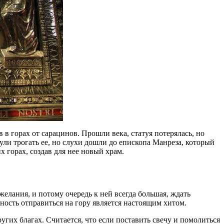
в в горах от сарацинов. Прошли века, статуя потерялась, но
ли трогать ее, но слухи дошли до епископа Манреза, который
их горах, создав для нее новый храм.
желания, и потому очередь к ней всегда большая, ждать
ость отправиться на гору является настоящим хитом.
гих благах. Считается, что если поставить свечу и помолиться