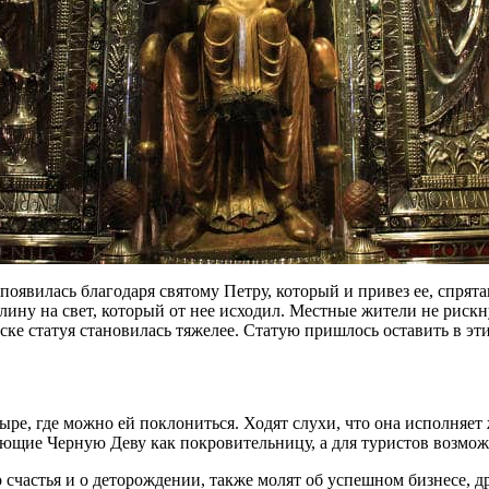
 появилась благодаря святому Петру, который и привез ее, спрята
ину на свет, который от нее исходил. Местные жители не рискну
пуске статуя становилась тяжелее. Статую пришлось оставить в эт
ре, где можно ей поклониться. Ходят слухи, что она исполняет 
ающие Черную Деву как покровительницу, а для туристов возможн
счастья и о деторождении, также молят об успешном бизнесе, дру