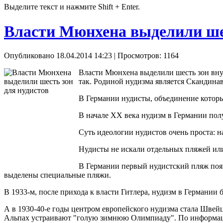
Выделите текст и нажмите Shift + Enter.
Власти Мюнхена выделили шес
Опубликовано 18.04.2014 14:23
| Просмотров: 1164
Власти Мюнхена выделили шесть зон внут
так. Родиной нудизма является Скандина
В Германии нудисты, объединение которых 
В начале XX века нудизм в Германии по
Суть идеологии нудистов очень проста: на
Нудисты не искали отдельных пляжей или
В Германии первый нудистский пляж появи
выделены специальные пляжи.
В 1933-м, после прихода к власти Гитлера, нудизм в Германии 
А в 1930-40-е годы центром европейского нудизма стала Швейц
Альпах устраивают "голую зимнюю Олимпиаду". По информац