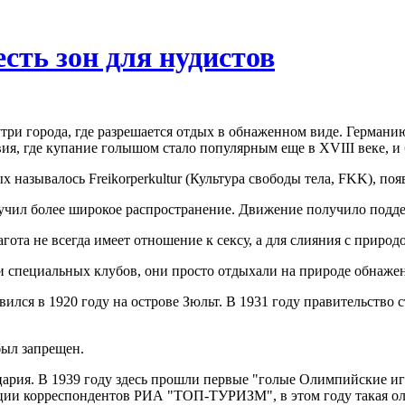
ть зон для нудистов
ри города, где разрешается отдых в обнаженном виде. Германию
вия, где купание голышом стало популярным еще в XVIII веке, 
называлось Freikorperkultur (Культура свободы тела, FKK), появ
лучил более широкое распространение. Движение получило подд
гота не всегда имеет отношение к сексу, а для слияния с природ
 специальных клубов, они просто отдыхали на природе обнажен
лся в 1920 году на острове Зюльт. В 1931 году правительство с
был запрещен.
ария. В 1939 году здесь прошли первые "голые Олимпийские игр
ии корреспондентов РИА "ТОП-ТУРИЗМ", в этом году такая ол