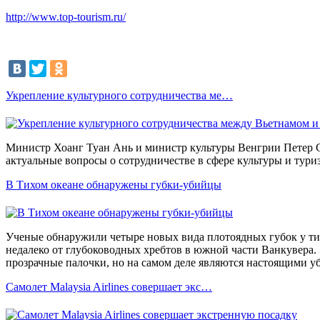
http://www.top-tourism.ru/
Укрепление культурного сотрудничества ме…
Министр Хоанг Туан Ань и министр культуры Венгрии Петер 
актуальные вопросы о сотрудничестве в сфере культуры и тури
В Тихом океане обнаружены губки-убийцы
Ученые обнаружили четыре новых вида плотоядных губок у ти
недалеко от глубоководных хребтов в южной части Ванкувера. 
прозрачные палочки, но на самом деле являются настоящими у
Самолет Malaysia Airlines совершает экс…