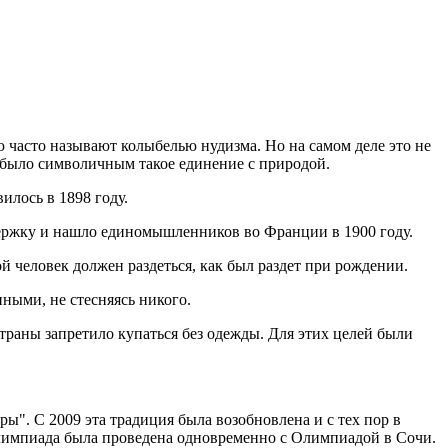
 часто называют колыбелью нудизма. Но на самом деле это не
и было символичным такое единение с природой.
илось в 1898 году.
ержку и нашло единомышленников во Франции в 1900 году.
ой человек должен раздеться, как был раздет при рождении.
ными, не стесняясь никого.
траны запретило купаться без одежды. Для этих целей были
ы". С 2009 эта традиция была возобновлена и с тех пор в
импиада была проведена одновременно с Олимпиадой в Сочи.