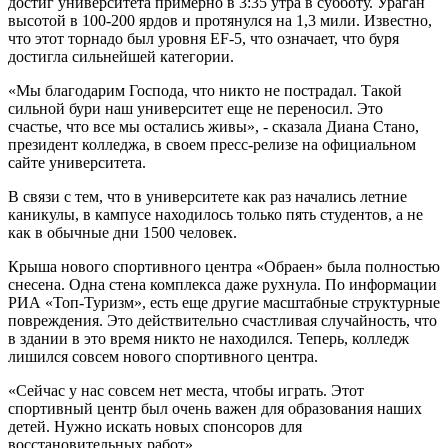
достиг университета примерно в 3:35 утра в субботу. Ураган
высотой в 100-200 ярдов и протянулся на 1,3 мили. Известно,
что этот торнадо был уровня EF-5, что означает, что буря
достигла сильнейшей категории.
«Мы благодарим Господа, что никто не пострадал. Такой
сильной бури наш университет еще не переносил. Это
счастье, что все мы остались живы», - сказала Диана Стано,
президент колледжа, в своем пресс-релизе на официальном
сайте университета.
В связи с тем, что в университете как раз начались летние
каникулы, в кампусе находилось только пять студентов, а не
как в обычные дни 1500 человек.
Крыша нового спортивного центра «Обраен» была полностью
снесена. Одна стена комплекса даже рухнула. По информации
РИА «Топ-Туризм», есть еще другие масштабные структурные
повреждения. Это действительно счастливая случайность, что
в здании в это время никто не находился. Теперь, колледж
лишился совсем нового спортивного центра.
«Сейчас у нас совсем нет места, чтобы играть. Этот
спортивный центр был очень важен для образования наших
детей. Нужно искать новых спонсоров для
восстановительных работ».