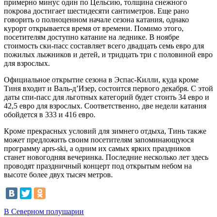
примерно минус один по Цельсию, толщина снежного
покрова достигает шестидесяти сантиметров. Еще рано
говорить о полноценном начале сезона катания, однако
курорт открывается время от времени. Помимо этого,
посетителям доступно катание на леднике. В ноябре
стоимость ски-пасс составляет всего двадцать семь евро для
пожилых лыжников и детей, и тридцать три с половиной евро
для взрослых.
Официальное открытие сезона в Эспас-Килли, куда кроме
Тиня входит и Валь-д’Изер, состоится первого декабря. С этой
даты спи-пасс для льготных категорий будет стоить 34 евро и
42,5 евро для взрослых. Соответственно, две недели катания
обойдется в 333 и 416 евро.
Кроме прекрасных условий для зимнего отдыха, Тинь также
может предложить своим посетителям запоминающуюся
программу aprs-ski, а одним их самых ярких праздников
станет новогодняя вечеринка. Последние несколько лет здесь
проводят праздничный концерт под открытым небом на
высоте более двух тысяч метров.
В Северном полушарии