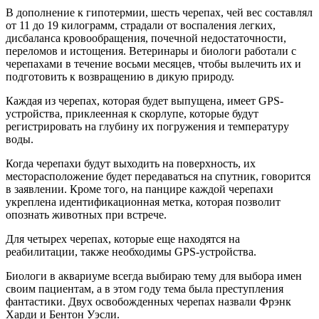
В дополнение к гипотермии, шесть черепах, чей вес составлял
от 11 до 19 килограмм, страдали от воспаления легких,
дисбаланса кровообращения, почечной недостаточности,
переломов и истощения. Ветеринары и биологи работали с
черепахами в течение восьми месяцев, чтобы вылечить их и
подготовить к возвращению в дикую природу.
Каждая из черепах, которая будет выпущена, имеет GPS-
устройства, приклеенная к скорлупе, которые будут
регистрировать на глубину их погружения и температуру
воды.
Когда черепахи будут выходить на поверхность, их
месторасположение будет передаваться на спутник, говорится
в заявлении. Кроме того, на панцире каждой черепахи
укреплена идентификационная метка, которая позволит
опознать животных при встрече.
Для четырех черепах, которые еще находятся на
реабилитации, также необходимы GPS-устройства.
Биологи в аквариуме всегда выбираю тему для выбора имен
своим пациентам, а в этом году тема была преступления
фантастики. Двух освобожденных черепах назвали Фрэнк
Харди и Бентон Уэсли.