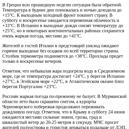
В Греции всю прошедшую неделю ситуация была обратной.
Температура в будние дни понижалась и ночью доходила до
+15°С. К выходным холодный фронт покинет страну. В
субботу и воскресенье ожидается переменная облачность и
+33°С. В Испании в выходные дожди снизят температуру до
+25°С, но в некоторых континентальных районах сохранится
очень жаркая погода, местами до +41°С.
Жителей и гостей Италии в предстоящий уикэнд ожидают
горячие выходные без осадков по всей территории страны.
Столбик термометра поднимется до +38°С. Прохлада придет
только в воскресенье вечером.
Отметим, что небывалая жара подогрела воду в Средиземном
море, где ее температура достигает +24°С, у берегов Испании
+27°С, в Эгейском море +22°С, в Атлантическом океане близ
берегов Португалии +23°С.
Россиян жаркая погода по-прежнему не балует. В Мурманской
области лето было скрашено снегом, а курорты
Черноморского побережья продолжают переживать
дождливую погоду. Отметим, что в Крыму в субботу 24 июня
ожидаются местами сильные ливни, грозы, град и
шквалистый ветер до 20-25 метров в секунду. МЧС просит
жителей полуострова и туристов держаться подальше от ЛЭП,