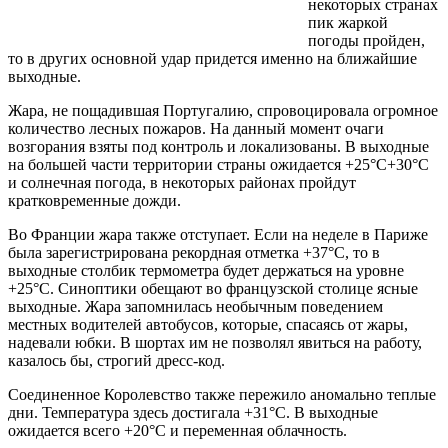
некоторых странах
пик жаркой
погоды пройден,
то в других основной удар придется именно на ближайшие
выходные.
Жара, не пощадившая Португалию, спровоцировала огромное
количество лесных пожаров. На данный момент очаги
возгорания взяты под контроль и локализованы. В выходные
на большей части территории страны ожидается +25°С+30°С
и солнечная погода, в некоторых районах пройдут
кратковременные дожди.
Во Франции жара также отступает. Если на неделе в Париже
была зарегистрирована рекордная отметка +37°С, то в
выходные столбик термометра будет держаться на уровне
+25°С. Синоптики обещают во французской столице ясные
выходные. Жара запомнилась необычным поведением
местных водителей автобусов, которые, спасаясь от жары,
надевали юбки. В шортах им не позволял явиться на работу,
казалось бы, строгий дресс-код.
Соединенное Королевство также пережило аномально теплые
дни. Температура здесь достигала +31°С. В выходные
ожидается всего +20°С и переменная облачность.