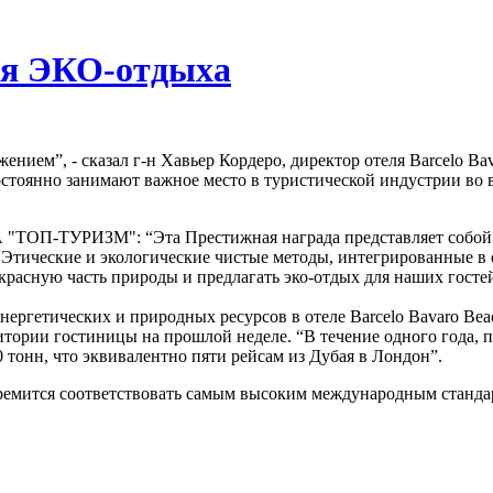
ля ЭКО-отдыха
ием”, - сказал г-н Хавьер Кордеро, директор отеля Barcelo Bav
s постоянно занимают важное место в туристической индустрии в
 "ТОП-ТУРИЗМ": “Эта Престижная награда представляет собой в
 Этические и экологические чистые методы, интегрированные в
красную часть природы и предлагать эко-отдых для наших госте
ергетических и природных ресурсов в отеле Barcelo Bavaro Beac
тории гостиницы на прошлой неделе. “В течение одного года, по
тонн, что эквивалентно пяти рейсам из Дубая в Лондон”.
тремится соответствовать самым высоким международным станда