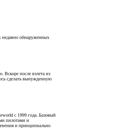
х недавно обнаруженных
. Вскоре после взлета из
лось сделать вынужденную
eworld c 1999 года. Базовый
ими пилотами и
менения и принципиально