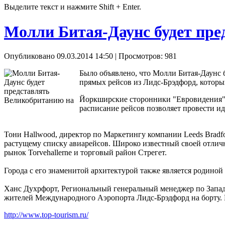
Выделите текст и нажмите Shift + Enter.
Молли Битая-Даунс будет пр
Опубликовано 09.03.2014 14:50
| Просмотров: 981
Было объявлено, что Молли Битая-Даунс 
прямых рейсов из Лидс-Брэдфорд, который
Йоркширские сторонники "Евровидения" мо
расписание рейсов позволяет провести и
Тони Hallwood, директор по Маркетингу компании Leeds Bradfo
растущему списку авиарейсов. Широко известный своей отлично
рынок Torvehallerne и торговый район Стрегет.
Города с его знаменитой архитектурой также является родино
Ханс Духрфорт, Региональный генеральный менеджер по Запад
жителей Международного Аэропорта Лидс-Брэдфорд на борту. Ц
http://www.top-tourism.ru/