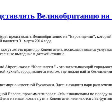
едставлять Великобританию на
будет представлять Великобританию на "Евровидении", который п
 начнется 31 марта 2014 года.
гут лететь прямо до Копенгагена, воспользовавшись услугами Sc
деальные выходные в датской столице.
rd Airport, сказал: “Копенгаген " - это захватывающий город-к
й кухней, город является местом, где можно найти бесчисленны
й всемирно известной Русалочки. Здесь находятся парк развлече
ной Европе, прокомментировал: «Мы взволнованы по поводу за
ены на наши новые пути в Копенгаген начинаются с 92 фунтов с