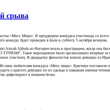
ой срыва
асоты «Мисс Мира». В преддверии конкурса участницы со всего 
 конкурс будет проведен в Бали в субботу 5 октября вечером.
biyi Aisyah Ajibola из Нигерии впала в прострацию, когда она б
ТУРИЗМ", Такое мероприятие было организовано впервые за по
нных участниц. В двадцатку финалисток вошли девушки из Иран
ет Ислама любителям конкурса «Мисс мира». Критики поставили
 судить о красоте девушки по их одежде и навыкам умения чтен
уму дефилируют в нижнем белье.