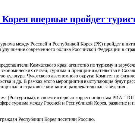
 Корея впервые пройдет турис
туризма между Россией и Республикой Корея (РК) пройдет в пят
на улучшение современного облика Российской Федерации в стр
редставители Камчатского края; агентство по туризму и зарубеж
экономических связей, туризма и предпринимательства в Сахал
во культуры Чукотского автономного округа; Комитет по физиче
ства и др. В рамках этого мероприятия выступающие будут расс
спортные и страховые компании, развлекательные заведения.
изма (Ростуризма), в своем интервью корреспондентам РИА "ТО
 сфере туризма между Россией и Республикой Корея, развитие и
граждан Республики Корея посетили Россию.