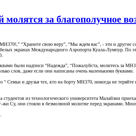
й молятся за благополучное в
 MH370!,” “Храните свою веру”, “Мы ждем вас”, - эти и други
 белых экранах Международного Аэропорта Куала-Лумпур. По эт
0.
квами были надписи “Надежда”, “Пожалуйста, молитесь за MH3
олько слов, даже если они написаны очень маленькими буквами.
 “ Семьи и друзья тех, кто на борту MH370, никогда не теряйте
дентов из технологического университета Малайзии приехали и
г-жи Су, они стояли в безмолвной молитве перед экранами. Мно
.