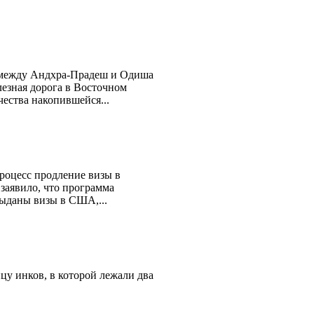
 между Андхра-Прадеш и Oдиша
езная дорога в Восточном
чества накопившейся...
роцесс продление визы в
заявило, что программа
ыданы визы в США,...
цу инков, в которой лежали два