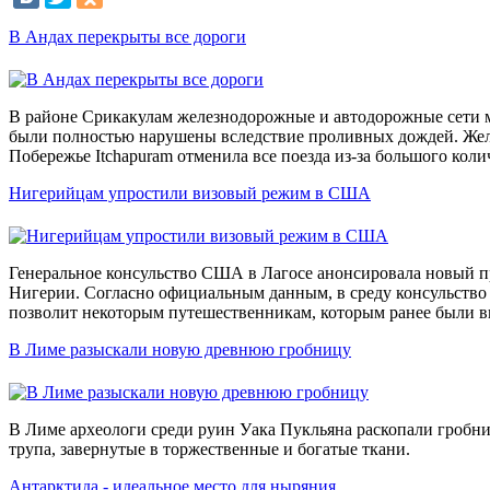
В Андах перекрыты все дороги
В районе Срикакулам железнодорожные и автодорожные сети
были полностью нарушены вследствие проливных дождей. Жел
Побережье Itchapuram отменила все поезда из-за большого коли
Нигерийцам упростили визовый режим в США
Генеральное консульство США в Лагосе анонсировала новый п
Нигерии. Согласно официальным данным, в среду консульство 
позволит некоторым путешественникам, которым ранее были в
В Лиме разыскали новую древнюю гробницу
В Лиме археологи среди руин Уака Пукльяна раскопали гробни
трупа, завернутые в торжественные и богатые ткани.
Антарктида - идеальное место для ныряния…