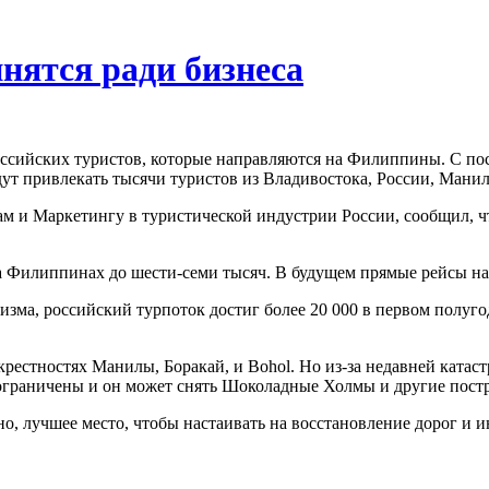
нятся ради бизнеса
 российских туристов, которые направляются на Филиппины. С пос
будут привлекать тысячи туристов из Владивостока, России, Ман
 и Маркетингу в туристической индустрии России, сообщил, что
а Филиппинах до шести-семи тысяч. В будущем прямые рейсы на
зма, российский турпоток достиг более 20 000 в первом полуго
окрестностях Манилы, Боракай, и Bohol. Но из-за недавней катас
ь ограничены и он может снять Шоколадные Холмы и другие пос
о, лучшее место, чтобы настаивать на восстановление дорог и 