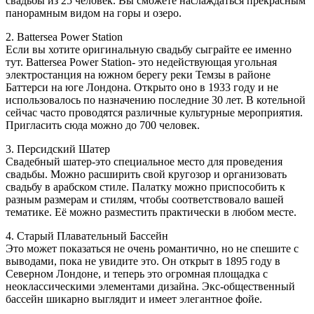
свадьбы из 25 человек. Вы сможете наслаждаться прекрасным
панорамным видом на горы и озеро.
2. Battersea Power Station
Если вы хотите оригинальную свадьбу сыграйте ее именно
тут. Battersea Power Station- это недействующая угольная
электростанция на южном берегу реки Темзы в районе
Баттерси на юге Лондона. Открыто оно в 1933 году и не
использовалось по назначению последние 30 лет. В котельной
сейчас часто проводятся различные культурные мероприятия.
Пригласить сюда можно до 700 человек.
3. Персидский Шатер
Свадебный шатер-это специальное место для проведения
свадьбы. Можно расширить свой кругозор и организовать
свадьбу в арабском стиле. Палатку можно приспособить к
разным размерам и стилям, чтобы соответствовало вашей
тематике. Её можно разместить практически в любом месте.
4. Старый Плавательный Бассейн
Это может показаться не очень романтично, но не спешите с
выводами, пока не увидите это. Он открыт в 1895 году в
Северном Лондоне, и теперь это огромная площадка с
неоклассическими элементами дизайна. Экс-общественный
бассейн шикарно выглядит и имеет элегантное фойе.