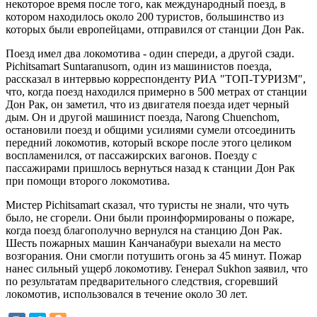
некоторое время после того, как международный поезд, в
котором находилось около 200 туристов, большинство из
которых были европейцами, отправился от станции Дон Рак.
Поезд имел два локомотива - один спереди, а другой сзади.
Pichitsamart Suntaranusorn, один из машинистов поезда,
рассказал в интервью корреспонденту РИА "ТОП-ТУРИЗМ",
что, когда поезд находился примерно в 500 метрах от станции
Дон Рак, он заметил, что из двигателя поезда идет черный
дым. Он и другой машинист поезда, Narong Chuenchom,
остановили поезд и общими усилиями сумели отсоединить
передний локомотив, который вскоре после этого целиком
воспламенился, от пассажирских вагонов. Поезду с
пассажирами пришлось вернуться назад к станции Дон Рак
при помощи второго локомотива.
Мистер Pichitsamart сказал, что туристы не знали, что чуть
было, не сгорели. Они были проинформированы о пожаре,
когда поезд благополучно вернулся на станцию Дон Рак.
Шесть пожарных машин Канчанабури выехали на место
возгорания. Они смогли потушить огонь за 45 минут. Пожар
нанес сильный ущерб локомотиву. Генерал Sukhon заявил, что
по результатам предварительного следствия, сгоревший
локомотив, использовался в течение около 30 лет.