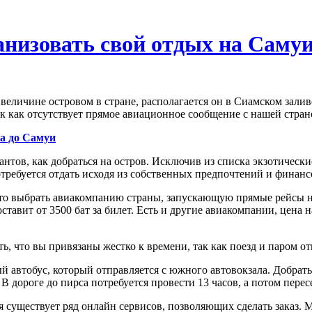
анизовать свой отдых на Саму
величине островом в стране, располагается он в Сиамском залив
ак как отсутствует прямое авиационное сообщение с нашей страной
ка до Самуи
нтов, как добраться на остров. Исключив из списка экзотически
требуется отдать исходя из собственных предпочтений и финан
то выбрать авиакомпанию страны, запускающую прямые рейсы н
оставит от 3500 бат за билет. Есть и другие авиакомпании, цена 
ь, что вы привязаны жестко к времени, так как поезд и паром от
й автобус, который отправляется с южного автовокзала. Добрат
В дороге до пирса потребуется провести 13 часов, а потом перес
ня существует ряд онлайн сервисов, позволяющих сделать заказ.