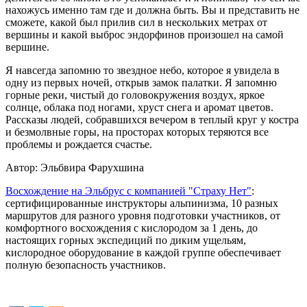
нахожусь именно там где и должна быть. Вы и представить не
сможете, какой был прилив сил в нескольких метрах от
вершины и какой выброс эндорфинов произошел на самой
вершине.
Я навсегда запомню то звездное небо, которое я увидела в
одну из первых ночей, открыв замок палатки. Я запомню
горные реки, чистый до головокружения воздух, яркое
солнце, облака под ногами, хруст снега и аромат цветов.
Рассказы людей, собравшихся вечером в теплый круг у костра
и безмолвные горы, на просторах которых теряются все
проблемы и рождается счастье.
Автор: Эльбвира Фарухшина
Восхождение на Эльбрус с компанией "Страху Нет"
:
сертифицированные инструкторы альпинизма, 10 разных
маршрутов для разного уровня подготовки участников, от
комфортного восхождения с кислородом за 1 день, до
настоящих горных экспедиций по диким ущельям,
кислородное оборудование в каждой группе обеспечивает
полную безопасность участников.