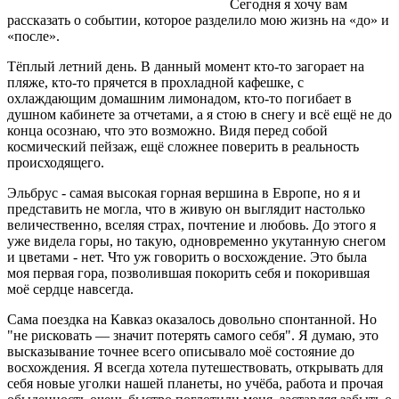
Сегодня я хочу вам
рассказать о событии, которое разделило мою жизнь на «до» и
«после».
Тёплый летний день. В данный момент кто-то загорает на
пляже, кто-то прячется в прохладной кафешке, с
охлаждающим домашним лимонадом, кто-то погибает в
душном кабинете за отчетами, а я стою в снегу и всё ещё не до
конца осознаю, что это возможно. Видя перед собой
космический пейзаж, ещё сложнее поверить в реальность
происходящего.
Эльбрус - самая высокая горная вершина в Европе, но я и
представить не могла, что в живую он выглядит настолько
величественно, вселяя страх, почтение и любовь. До этого я
уже видела горы, но такую, одновременно укутанную снегом
и цветами - нет. Что уж говорить о восхождение. Это была
моя первая гора, позволившая покорить себя и покорившая
моё сердце навсегда.
Сама поездка на Кавказ оказалось довольно спонтанной. Но
"не рисковать — значит потерять самого себя". Я думаю, это
высказывание точнее всего описывало моё состояние до
восхождения. Я всегда хотела путешествовать, открывать для
себя новые уголки нашей планеты, но учёба, работа и прочая