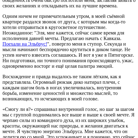
обыденность очень быстро поглотили меня, заставляя забыть о
своих желаниях и откладывать их на лучшие времена.
Одним ничем не примечательным утром, в моей съёмной
квартире раздался звонок от друга, с которым мы когда-то
хотели отправиться в кругосветное путешествие.
Неожиданное: "Эля, мне кажется, сейчас самое время для
исполнения давней мечты. Предлагаю начать с Кавказа.
Поехали на Эльбрус!
", повергло меня в ступор. Секунда и
мысли начинают беспорядочно крутиться в диком танце. Не
успев ничего взвесить соглашаюсь. И вот я уже в Пятигорске.
Ни подготовки, ни точного понимания происходящего, ужас,
одновременно восторг и ещё целая палитра эмоций.
Восхождение и правда выдалось не таким лёгким, как я
представляла. Огромный рюкзак дико натирал плечи, с
каждым шагом боль в ногах увеличивалась, внутренняя
борьба, изменение ценностей и множество мыслей, то
возникающих, то исчезающих в моей голове.
«Смогу ли я?» спрашивал внутренний голос, но шаг за шагом
мы с группой поднимались все выше и выше к своей мечте. Я
черпаю силы из командного духа, из их широких улыбок,
красоты, окружающей нас природы, и желания двигаться к
мечте. Я чувствую энергию Эльбруса. Мне кажется, что он
делится ею со мной. Это успокаивает и я понимаю, что сейчас