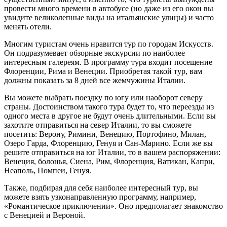
провести много времени в автобусе (но даже из его окон вы
увидите великолепные виды на итальянские улицы) и часто
менять отели.
Многим туристам очень нравится тур по городам Искусств.
Он подразумевает обзорные экскурсии по наиболее
интересным галереям. В программу тура входит посещение
Флоренции, Рима и Венеции. Приобретая такой тур, вам
должны показать за 8 дней все жемчужины Италии.
Вы можете выбрать поездку по югу или наоборот северу
страны. Достоинством такого тура будет то, что переезды из
одного места в другое не будут очень длительными. Если вы
захотите отправиться на север Италии, то вы сможете
посетить: Верону, Римини, Венецию, Портофино, Милан,
Озеро Гарда, Флоренцию, Генуя и Сан-Марино. Если же вы
решите отправиться на юг Италии, то в вашем распоряжении:
Венеция, болонья, Сиена, Рим, Флоренция, Ватикан, Капри,
Неаполь, Помпеи, Генуя.
Также, подбирая для себя наиболее интересный тур, вы
можете взять узконаправленную программу, например,
«Романтическое приключении». Оно предполагает знакомство
с Венецией и Вероной.