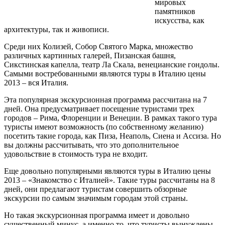
мировых
памятников
искусства, как
архитектуры, так и живописи.
Среди них Колизей, Собор Святого Марка, множество
различных картинных галерей, Пизанская башня,
Сикстинская капелла, театр Ла Скала, венецианские гондолы.
Самыми востребованными являются туры в Италию цены
2013 – вся Италия.
Эта популярная экскурсионная программа рассчитана на 7
дней. Она предусматривает посещение туристами трех
городов – Рима, Флоренции и Венеции. В рамках такого тура
туристы имеют возможность (по собственному желанию)
посетить такие города, как Пиза, Неаполь, Сиена и Ассиза. Но
вы должны рассчитывать, что это дополнительное
удовольствие в стоимость тура не входит.
Еще довольно популярными являются туры в Италию цены
2013 – «Знакомство с Италией». Такие туры рассчитаны на 8
дней, они предлагают туристам совершить обзорные
экскурсии по самым значимым городам этой страны.
Но такая экскурсионная программа имеет и довольно
существенный минус, а именно то, что туристы вынуждены