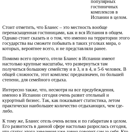
популярных
гостиничных
комплексов в
Испании в целом.
Стоит отметить, что Бланес – это местность вообще
перенасыщенная гостиницами, как и вся Испания в общем.
Однако стоит сказать и о том, что именно на территории этого
государства вы сможете побывать в таких уголках мира, о
которых, вероятнее всего, и не представляли ранее.
Помимо всего прочего, отели Бланес в Испании имеют
настолько крупные масштабы, что развернуться там
получиться большому семейству и в 3, и в 4, и 5-6 человек. В
общей сложности, этот комплекс предназначен, по большей
степени, для семейного отдыха.
Интересно также, что, несмотря на все предубеждения,
именно в Испании сегодня очень развит отельный и
курортный бизнес. Так, как показывает статистика, летом
практически наибольшее количество отдыхающих, чем где-
либо.
К тому же, Бланес отель очень велик и по габаритам в целом.
Его развитость в данной сфере настолько разрослась сегодня,
что статус этого заведения уже давно говорит сам за себя. Кто