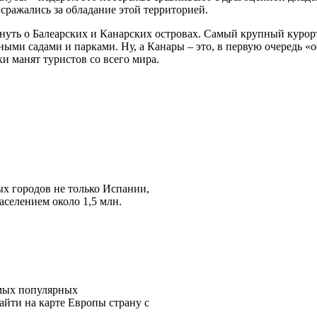
 сражались за обладание этой территорией.
мянуть о Балеарских и Канарских островах. Самый крупный курорт
ми садами и парками. Ну, а Канары – это, в первую очередь «
и манят туристов со всего мира.
ых городов не только Испании,
селением около 1,5 млн.
амых популярных
айти на карте Европы страну с