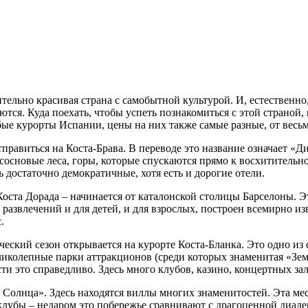
тельно красивая страна с самобытной культурой. И, естественно,
аются. Куда поехать, чтобы успеть познакомиться с этой страной
ые курорты Испании, цены на них также самые разные, от весь
равиться на Коста-Брава. В переводе это название означает «Ди
 сосновые леса, горы, которые спускаются прямо к восхитительн
 достаточно демократичные, хотя есть и дорогие отели.
Коста Дорада – начинается от каталонской столицы Барселоны. Э
 развлечений и для детей, и для взрослых, построен всемирно 
.
ческий сезон открывается на курорте Коста-Бланка. Это одно из
иколепные парки аттракционов (среди которых знаменитая «Земл
ти это справедливо. Здесь много клубов, казино, концертных зал
 Солнца». Здесь находятся виллы многих знаменитостей. Эта м
клубы – недаром это побережье сравнивают с драгоценной диаде