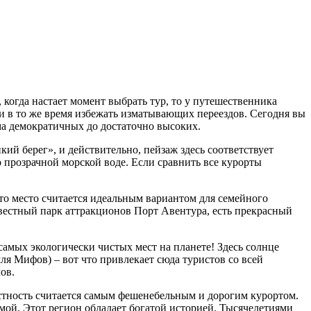
 когда настает момент выбрать тур, то у путешественника
, и в то же время избежать изматывающих переездов. Сегодня вы
ма демократичных до достаточно высоких.
кий берег», и действительно, пейзаж здесь соответствует
о прозрачной морской воде. Если сравнить все курорты
то место считается идеальным вариантом для семейного
известный парк аттракционов Порт Авентура, есть прекрасный
 самых экологически чистых мест на планете! Здесь солнце
я Мифов) – вот что привлекает сюда туристов со всей
ов.
естность считается самым фешенебельным и дорогим курортом.
мой. Этот регион обладает богатой историей. Тысячелетиями