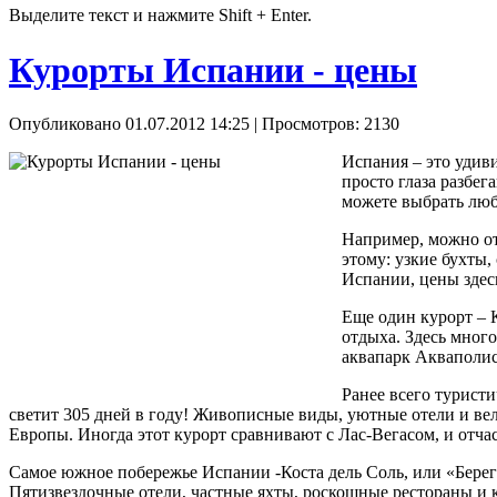
Выделите текст и нажмите Shift + Enter.
Курорты Испании - цены
Опубликовано 01.07.2012 14:25
| Просмотров: 2130
Испания – это удиви
просто глаза разбег
можете выбрать люб
Например, можно отп
этому: узкие бухты,
Испании, цены здесь
Еще один курорт – 
отдыха. Здесь много
аквапарк Акваполис
Ранее всего туристи
светит 305 дней в году! Живописные виды, уютные отели и вел
Европы. Иногда этот курорт сравнивают с Лас-Вегасом, и отчас
Самое южное побережье Испании -Коста дель Соль, или «Берег
Пятизвездочные отели, частные яхты, роскошные рестораны и 