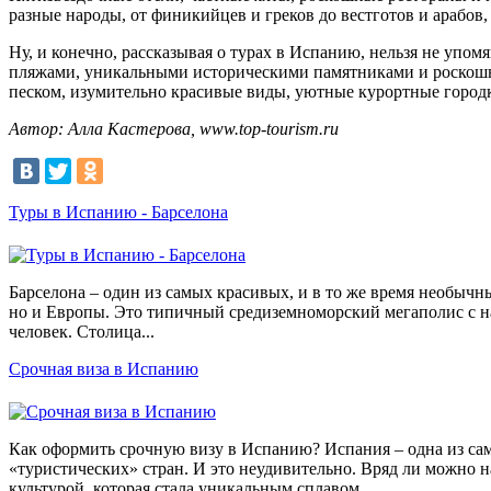
разные народы, от финикийцев и греков до вестготов и арабов,
Ну, и конечно, рассказывая о турах в Испанию, нельзя не упо
пляжами, уникальными историческими памятниками и роскошны
песком, изумительно красивые виды, уютные курортные городк
Автор: Алла Кастерова, www.top-tourism.ru
Туры в Испанию - Барселона
Барселона – один из самых красивых, и в то же время необычн
но и Европы. Это типичный средиземноморский мегаполис с на
человек. Столица...
Срочная виза в Испанию
Как оформить срочную визу в Испанию? Испания – одна из с
«туристических» стран. И это неудивительно. Вряд ли можно н
культурой, которая стала уникальным сплавом...