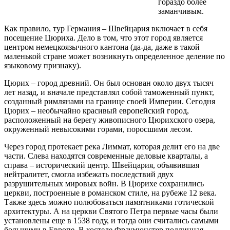
гораздо более
заманчивым.
Как правило, тур Германия – Швейцария включает в себя
посещение Цюриха. Дело в том, что этот город является
центром немецкоязычного кантона (да-да, даже в такой
маленькой стране может возникнуть определенное деление по
языковому признаку).
Цюрих – город древний. Он был основан около двух тысяч
лет назад, и вначале представлял собой таможенный пункт,
созданный римлянами на границе своей Империи. Сегодня
Цюрих – необычайно красивый европейский город,
расположенный на берегу живописного Цюрихского озера,
окруженный невысокими горами, поросшими лесом.
Через город протекает река Лиммат, которая делит его на две
части. Слева находятся современные деловые кварталы, а
справа – исторический центр. Швейцария, объявившая
нейтралитет, смогла избежать последствий двух
разрушительных мировых войн. В Цюрихе сохранились
церкви, построенные в романском стиле, на рубеже 12 века.
Также здесь можно полюбоваться памятниками готической
архитектуры. А на церкви Святого Петра первые часы были
установлены еще в 1538 году, и тогда они считались самыми
большими в Европе. В костеле Фраумюнстер подлинная