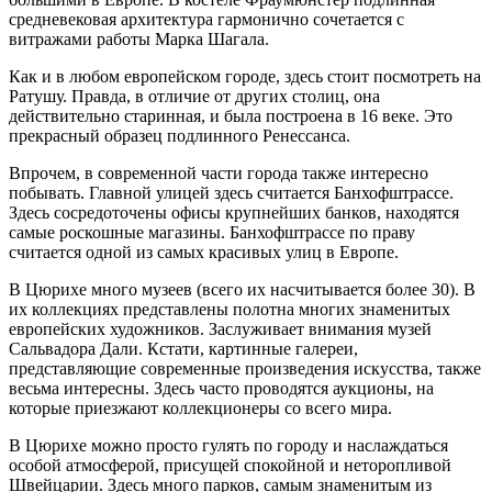
средневековая архитектура гармонично сочетается с
витражами работы Марка Шагала.
Как и в любом европейском городе, здесь стоит посмотреть на
Ратушу. Правда, в отличие от других столиц, она
действительно старинная, и была построена в 16 веке. Это
прекрасный образец подлинного Ренессанса.
Впрочем, в современной части города также интересно
побывать. Главной улицей здесь считается Банхофштрассе.
Здесь сосредоточены офисы крупнейших банков, находятся
самые роскошные магазины. Банхофштрассе по праву
считается одной из самых красивых улиц в Европе.
В Цюрихе много музеев (всего их насчитывается более 30). В
их коллекциях представлены полотна многих знаменитых
европейских художников. Заслуживает внимания музей
Сальвадора Дали. Кстати, картинные галереи,
представляющие современные произведения искусства, также
весьма интересны. Здесь часто проводятся аукционы, на
которые приезжают коллекционеры со всего мира.
В Цюрихе можно просто гулять по городу и наслаждаться
особой атмосферой, присущей спокойной и неторопливой
Швейцарии. Здесь много парков, самым знаменитым из