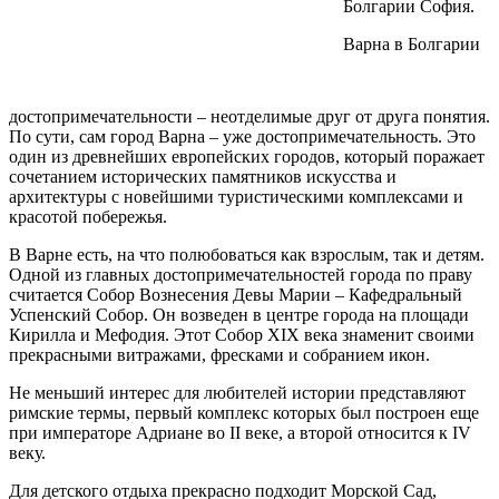
Болгарии София.
Варна в Болгарии
достопримечательности – неотделимые друг от друга понятия.
По сути, сам город Варна – уже достопримечательность. Это
один из древнейших европейских городов, который поражает
сочетанием исторических памятников искусства и
архитектуры с новейшими туристическими комплексами и
красотой побережья.
В Варне есть, на что полюбоваться как взрослым, так и детям.
Одной из главных достопримечательностей города по праву
считается Собор Вознесения Девы Марии – Кафедральный
Успенский Собор. Он возведен в центре города на площади
Кирилла и Мефодия. Этот Собор XIX века знаменит своими
прекрасными витражами, фресками и собранием икон.
Не меньший интерес для любителей истории представляют
римские термы, первый комплекс которых был построен еще
при императоре Адриане во II веке, а второй относится к IV
веку.
Для детского отдыха прекрасно подходит Морской Сад,