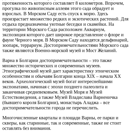
протяженность которого составляет 8 километров. Впрочем,
прогулка по живописным аллеям этого сада обрадует и
взрослых. В Морском Саду есть спуск к морю. Здесь
произрастает множество редких и экзотических растений. Для
отдыха предназначены уютные беседки и скамейки. На
территории Морского Сада расположен Аквариум,
экспозиция которого дает широкое представление о флоре и
фауне Черного моря. В Морском Саду находятся дельфинарий,
зоопарк, террариум. Достопримечательностями Морского сада
также являются Военно-морской музей и Мост Желаний.
Варна в Болгарии достопримечательности – это также
множество исторических и современных музеев.
Этнографический музей дает характеристику этническим
особенностям и обычаям Болгарии конца XIX – начала XX
веков. Археологический музей богат интереснейшими
экспонатами, начиная с эпохи позднего палеолита и
заканчивая средневековьем. Музей Моря и Музей
Естествоведения, а также Музей Владислава Варненичка
(бывшего короля Болгарии), монастырь Аладжа – все
достопримечательности города не перечислить.
Многочисленные кварталы и площади Варны, ее парки и
скверы, как старинные, так и современные, также не стоит
оставлять без внимания.