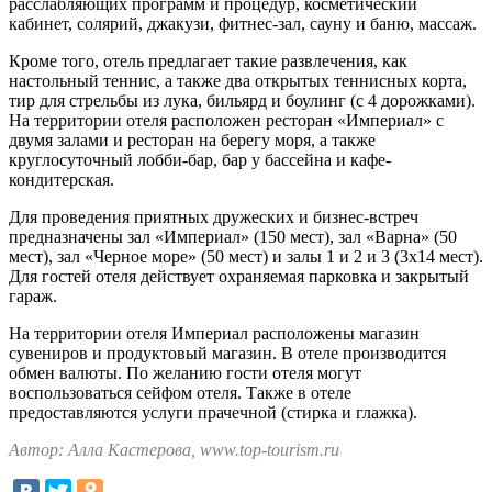
расслабляющих программ и процедур, косметический
кабинет, солярий, джакузи, фитнес-зал, сауну и баню, массаж.
Кроме того, отель предлагает такие развлечения, как
настольный теннис, а также два открытых теннисных корта,
тир для стрельбы из лука, бильярд и боулинг (с 4 дорожками).
На территории отеля расположен ресторан «Империал» с
двумя залами и ресторан на берегу моря, а также
круглосуточный лобби-бар, бар у бассейна и кафе-
кондитерская.
Для проведения приятных дружеских и бизнес-встреч
предназначены зал «Империал» (150 мест), зал «Варна» (50
мест), зал «Черное море» (50 мест) и залы 1 и 2 и 3 (3x14 мест).
Для гостей отеля действует охраняемая парковка и закрытый
гараж.
На территории отеля Империал расположены магазин
сувениров и продуктовый магазин. В отеле производится
обмен валюты. По желанию гости отеля могут
воспользоваться сейфом отеля. Также в отеле
предоставляются услуги прачечной (стирка и глажка).
Автор: Алла Кастерова, www.top-tourism.ru