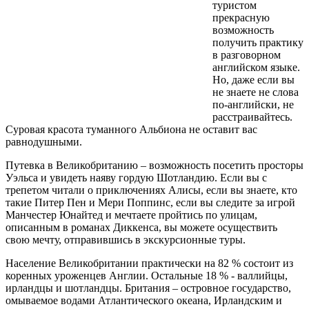
туристом
прекрасную
возможность
получить практику
в разговорном
английском языке.
Но, даже если вы
не знаете не слова
по-английски, не
расстраивайтесь.
Суровая красота туманного Альбиона не оставит вас
равнодушными.
Путевка в Великобританию – возможность посетить просторы
Уэльса и увидеть наяву гордую Шотландию. Если вы с
трепетом читали о приключениях Алисы, если вы знаете, кто
такие Питер Пен и Мери Поппинс, если вы следите за игрой
Манчестер Юнайтед и мечтаете пройтись по улицам,
описанным в романах Диккенса, вы можете осуществить
свою мечту, отправившись в экскурсионные туры.
Население Великобритании практически на 82 % состоит из
коренных уроженцев Англии. Остальные 18 % - валлийцы,
ирландцы и шотландцы. Британия – островное государство,
омываемое водами Атлантического океана, Ирландским и