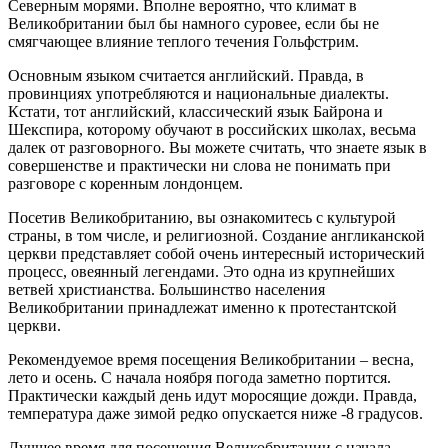
Северным морями. Вполне вероятно, что климат в
Великобритании был бы намного суровее, если бы не
смягчающее влияние теплого течения Гольфстрим.
Основным языком считается английский. Правда, в
провинциях употребляются и национальные диалекты.
Кстати, тот английский, классический язык Байрона и
Шекспира, которому обучают в российских школах, весьма
далек от разговорного. Вы можете считать, что знаете язык в
совершенстве и практически ни слова не понимать при
разговоре с коренным лондонцем.
Посетив Великобританию, вы ознакомитесь с культурой
страны, в том числе, и религиозной. Создание англиканской
церкви представляет собой очень интересный исторический
процесс, овеянный легендами. Это одна из крупнейших
ветвей христианства. Большинство населения
Великобритании принадлежат именно к протестантской
церкви.
Рекомендуемое время посещения Великобритании – весна,
лето и осень. С начала ноября погода заметно портится.
Практически каждый день идут моросящие дожди. Правда,
температура даже зимой редко опускается ниже -8 градусов.
Лучшее время для посещения Великобритании с начала