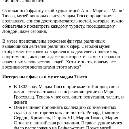
личность – знаменита.
Основанный французской художницей Анна Мария - "Мари"
Тюссо, музей восковых фигур мадам Тюссо продолжает
возглавлять список достопримечательностей, которые нужно
обязательно посмотреть каждому туристу, посещающему
Лондон, даже сегодня.
В музее представлены восковые фигуры различных
выдающихся деятелей различных сфер. Сегодня музей
отображает нескольких королевских деятелей, политиков,
спортсменов, актеров и даже некоторых из самых печально
известных человечеству людей. Хотите знать, почему все
восхищаются экспонатами этого музея?
Интересные факты о музее мадам Тюссо
В 1802 году Мадам Тюссо приезжает в Лондон, где и
начинается настоящее ее перевоплощение из Мари
Гросхольц. Теперь у нее есть опыт, репутация, талант, и
деньги.
Она начинает пополнять коллекцию со знаменитых
скульптур исторических личностей: Ричард Львиное
Сердце, Кромвель, Генрих VII, Мария Тюдор, Мария
Стюарт и английская революция. Первое здание музея
было расположено на Бейкер-стрит. Позже музей