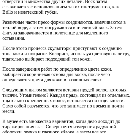
отверстий и множества других деталей. Воск затем
сглаживается с использованием таких инструментов, как
Brillo и нелатексной губки.
Различные части пресс-формы соединяются, замачиваются в
теплой воде, а затем погружаются в пчелиный воск. Затем
фигура заворачивается в полотенце для медленного
остывания.
После этого процесса скульпторы приступают к созданию
тона кожи и покраске. Колорист, используя цветовую палитру,
тщательно выбирает подходящий тон кожи.
После завершения работ по определению цвета кожи,
выбирается коричневая основа для воска, после чего
определяются цвета для кожи в различных слоях.
Следующим шагом являются вставки прядей волос, которых
тысячи. Утомительно? Каждая прядь, состоящая из отдельных,
тщательно скрепленных волос, вставляется по отдельности.
Само собой разумеется, что это занимает по времени почти
месяц.
В музее есть множество вариантов, когда дело доходит до
тиражирования глаз. Совершается измерения радужной
оболочки, зрачка и глазного яблока, а затем все это