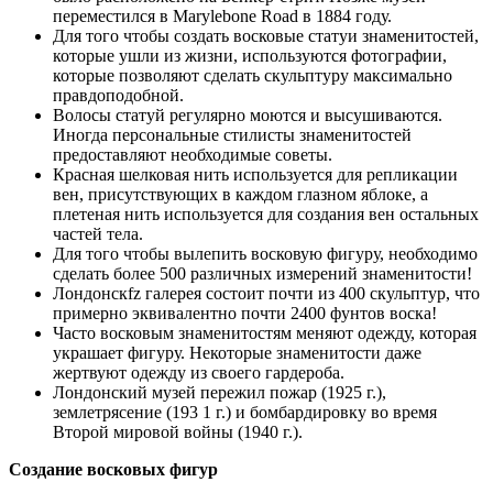
переместился в Marylebone Road в 1884 году.
Для того чтобы создать восковые статуи знаменитостей,
которые ушли из жизни, используются фотографии,
которые позволяют сделать скульптуру максимально
правдоподобной.
Волосы статуй регулярно моются и высушиваются.
Иногда персональные стилисты знаменитостей
предоставляют необходимые советы.
Красная шелковая нить используется для репликации
вен, присутствующих в каждом глазном яблоке, а
плетеная нить используется для создания вен остальных
частей тела.
Для того чтобы вылепить восковую фигуру, необходимо
сделать более 500 различных измерений знаменитости!
Лондонскfz галерея состоит почти из 400 скульптур, что
примерно эквивалентно почти 2400 фунтов воска!
Часто восковым знаменитостям меняют одежду, которая
украшает фигуру. Некоторые знаменитости даже
жертвуют одежду из своего гардероба.
Лондонский музей пережил пожар (1925 г.),
землетрясение (193 1 г.) и бомбардировку во время
Второй мировой войны (1940 г.).
Создание восковых фигур