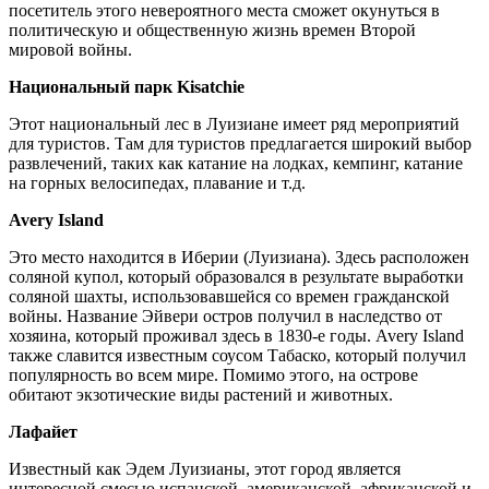
посетитель этого невероятного места сможет окунуться в
политическую и общественную жизнь времен Второй
мировой войны.
Национальный парк Kisatchie
Этот национальный лес в Луизиане имеет ряд мероприятий
для туристов. Там для туристов предлагается широкий выбор
развлечений, таких как катание на лодках, кемпинг, катание
на горных велосипедах, плавание и т.д.
Avery Island
Это место находится в Иберии (Луизиана). Здесь расположен
соляной купол, который образовался в результате выработки
соляной шахты, использовавшейся со времен гражданской
войны. Название Эйвери остров получил в наследство от
хозяина, который проживал здесь в 1830-е годы. Avery Island
также славится известным соусом Табаско, который получил
популярность во всем мире. Помимо этого, на острове
обитают экзотические виды растений и животных.
Лафайет
Известный как Эдем Луизианы, этот город является
интересной смесью испанской, американской, африканской и