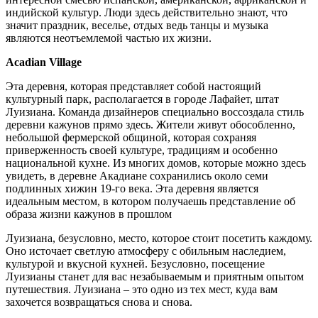
индийской культур. Люди здесь действительно знают, что
значит праздник, веселье, отдых ведь танцы и музыка
являются неотъемлемой частью их жизни.
Acadian Village
Эта деревня, которая представляет собой настоящий
культурный парк, располагается в городе Лафайет, штат
Луизиана. Команда дизайнеров специально воссоздала стиль
деревни кажунов прямо здесь. Жители живут обособленно,
небольшой фермерской общиной, которая сохраняя
приверженность своей культуре, традициям и особенно
национальной кухне. Из многих домов, которые можно здесь
увидеть, в деревне Акадиане сохранились около семи
подлинных хижин 19-го века. Эта деревня является
идеальным местом, в котором получаешь представление об
образа жизни кажунов в прошлом
Луизиана, безусловно, место, которое стоит посетить каждому.
Оно источает светлую атмосферу с обильным наследием,
культурой и вкусной кухней. Безусловно, посещение
Луизианы станет для вас незабываемым и приятным опытом
путешествия. Луизиана – это одно из тех мест, куда вам
захочется возвращаться снова и снова.