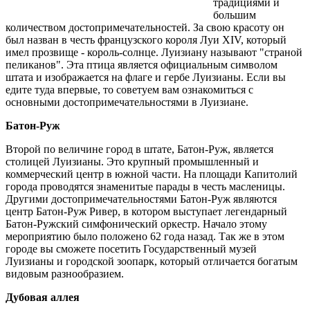
традициями и
большим
количеством достопримечательностей. За свою красоту он
был назван в честь французского короля Луи XIV, который
имел прозвище - король-солнце. Луизиану называют "страной
пеликанов". Эта птица является официальным символом
штата и изображается на флаге и гербе Луизианы. Если вы
едите туда впервые, то советуем вам ознакомиться с
основными достопримечательностями в Луизиане.
Батон-Руж
Второй по величине город в штате, Батон-Руж, является
столицей Луизианы. Это крупный промышленный и
коммерческий центр в южной части. На площади Капитолий
города проводятся знаменитые парады в честь масленицы.
Другими достопримечательностями Батон-Руж являются
центр Батон-Руж Ривер, в котором выступает легендарный
Батон-Ружский симфонический оркестр. Начало этому
мероприятию было положено 62 года назад. Так же в этом
городе вы сможете посетить Государственный музей
Луизианы и городской зоопарк, который отличается богатым
видовым разнообразием.
Дубовая аллея