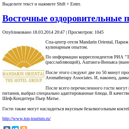
Выделите текст и нажмите Shift + Enter.
Восточные оздоровительные п
Опубликовано 18.03.2014 20:47
| Просмотров: 1045
Спа-центр отеля Mandarin Oriental, Пар
кулинарным опытом.
По информации корреспондентов РИА "ТОП
(расслабляющий), Аштанга-Виньяса (выно
После этого следуют две по 50 минут пр
Aromatherapy Associates. И, наконец, дам
После всего перечисленного гости могут н
питания, выбрал специально адаптированные блюда. В качеств
Шеф-Кондитера Пьер Матье.
Гости также могут насладиться вкусным безалкогольным коктейл
http://www.top-tourism.ru/