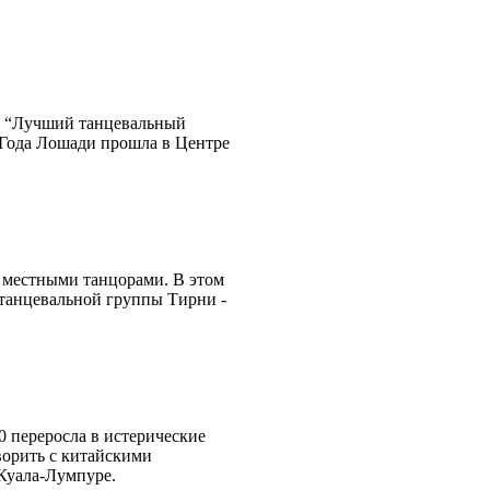
и “Лучший танцевальный
 Года Лошади прошла в Центре
с местными танцорами. В этом
 танцевальной группы Тирни -
0 переросла в истерические
ворить с китайскими
Куала-Лумпуре.