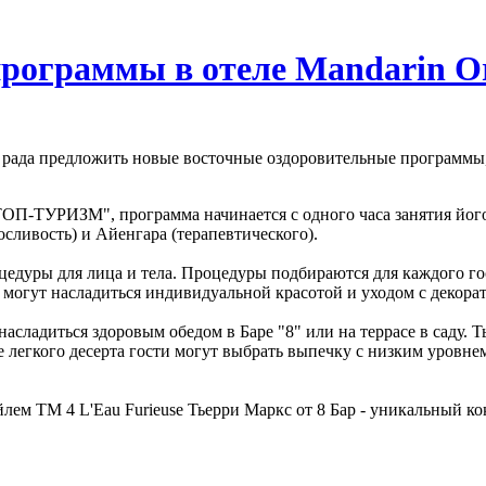
рограммы в отеле Mandarin Or
иж рада предложить новые восточные оздоровительные программы,
-ТУРИЗМ", программа начинается с одного часа занятия йогой
сливость) и Айенгара (терапевтического).
оцедуры для лица и тела. Процедуры подбираются для каждого г
ы могут насладиться индивидуальной красотой и уходом с декора
асладиться здоровым обедом в Баре "8" или на террасе в саду. 
е легкого десерта гости могут выбрать выпечку с низким уровн
ем ТМ 4 L'Eau Furieuse Тьерри Маркс от 8 Бар - уникальный кок