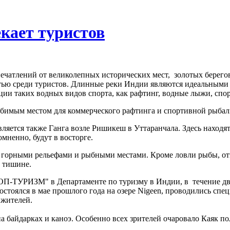
кает туристов
ечатлений от великолепных исторических мест, золотых берего
ью среди туристов. Длинные реки Индии являются идеальными 
ии таких водных видов спорта, как рафтинг, водные лыжи, спо
бимым местом для коммерческого рафтинга и спортивной рыбал
ляется также Ганга возле Ришикеш в Уттаранчала. Здесь находя
мненно, будут в восторге.
горными рельефами и рыбными местами. Кроме ловли рыбы, отк
 тишине.
ОП-ТУРИЗМ" в Департаменте по туризму в Индии, в течение дву
остоялся в мае прошлого года на озере Nigeen, проводились сп
 жителей.
а байдарках и каноэ. Особенно всех зрителей очаровало Каяк по