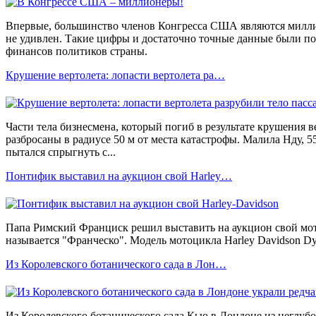
Впервые, большинство членов Конгресса США являются милли
не удивлен. Такие цифры и достаточно точные данные были п
финансов политиков страны.
Крушение вертолета: лопасти вертолета ра…
Части тела бизнесмена, который погиб в результате крушения в
разбросаны в радиусе 50 м от места катастрофы. Малила Нду, 5
пытался спрыгнуть с...
Понтифик выставил на аукцион свой Harley…
Папа Римский Франциск решил выставить на аукцион свой мот
называется "Франческо". Модель мотоцикла Harley Davidson Dyn
Из Королевского ботанического сада в Лон…
Из Королевского ботанического сада Кью в Лондоне из неглубо