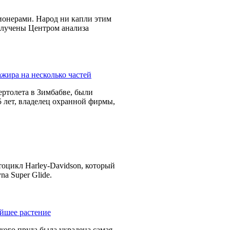
онерами. Народ ни капли этим
олучены Центром анализа
ертолета в Зимбабве, были
5 лет, владелец охранной фирмы,
оцикл Harley-Davidson, который
a Super Glide.
кого пруда была украдена самая