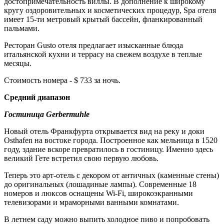
достопримечательность виллы. В дополнение к широкому
кругу оздоровительных и косметических процедур, Spa отеля
имеет 15-ти метровый крытый бассейн, фланкированный
пальмами.
Ресторан Gusto отеля предлагает изысканные блюда
итальянской кухни и террасу на свежем воздухе в теплые
месяцы.
Стоимость номера - $ 733 за ночь.
Средний диапазон
Гостиница Gerbermuhle
Новый отель Франкфурта открывается вид на реку и доки
Osthafen на востоке города. Построенное как мельница в 1520
году, здание вскоре превратилось в гостиницу. Именно здесь
великий Гете встретил свою первую любовь.
Теперь это арт-отель с декором от античных (каменные стены)
до оригинальных (лошадиные лампы). Современные 18
номеров и люксов оснащены Wi-Fi, широкоэкранными
телевизорами и мраморными ванными комнатами.
В летнем саду можно выпить холодное пиво и попробовать