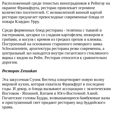
Расположенный среди тенистых виноградников в Рейнгау на
окраине Франкфурта, ресторан привлекает огромное
количество посетителей. С великолепной винной картой
ресторан предлагает превосходные современные блюда от
повара Клаудио Урру.
Среди фирменных блюд ресторана - телятина с тыквой и
пастернаком, цесарки со сладким картофелем, инжиром и
грибами, и косуля с кремом из грецких орехов и клюквы.
Построенный на основании старинного немецкого замка
Schwarzenstein, архитектура ресторана резко современна, а
центральный зал находится внутри гигантского стеклянного
ящика с видом на Рейн. Ресторан относится к сравнительно
дорогим.
Ресторан Zenzakan
Эта закусочная Суонк Вестенд олицетворяет новую волну
мировой кухни, которая охватила Франкфурт в последние
годы. И декор, и блюда вызывают ассоциации с экзотическим
Востоком - Японией, Китаем и Юго-Восточной Азией.
Гигантские головы Будды, возвышающиеся бамбуковые валы
и приглушенный свет придают ресторану вид буддийского
храма.