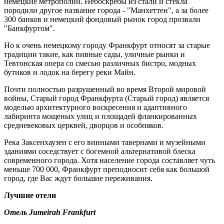
немецкие метрополии. Небоскребы из стали и стекла
породили другое название города - "Манхеттен", а за более
300 банков и немецкий фондовый рынок город прозвали
"Банкфуртом".
Но к очень немецкому городу Франкфурт относят за старые
традиции такие, как пивные сады, уличные рынки и
Тевтонская опера со смесью различных бистро, модных
бутиков и лодок на берегу реки Майн.
Почти полностью разрушенный во время Второй мировой
войны, Старый город Франкфурта (Старый город) является
моделью архитектурного воскресения и адаптивного
лабиринта мощеных улиц и площадей фланкированных
средневековых церквей, дворцов и особняков.
Река Заксенхаузен с его винными тавернами и музейными
зданиями соседствует с богемной альтернативой блеска
современного города. Хотя население города составляет чуть
меньше 700 000, Франкфурт преподносит себя как большой
город, где Вас ждут большие переживания.
Лучшие отели
Отель Jumeirah Frankfurt