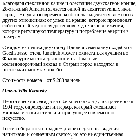
Благодаря стеклянной башне и блестящей двухскатной крыше,
28-этажный Jumeirah является одной из архитектурных икон
города. Но ультрасовременная обитель выделяется во многих
других отношениях: от ульев на крыше, которые производят
собственный мед отеля до тепловых датчиков движения,
которые регулируют температуру и потребление энергии в
номерах.
С видом на пешеходную зону Цайль и семи минут ходьбы от
Goethstrasse, отель Jumeirah может похвастаться лучшим во
Франкфурте местом для шоппинга. Главный
железнодорожный вокзал и Старый город находятся в
нескольких минутах ходьбы.
Стоимость номера – от $ 288 за ночь.
Отель Villa Kennedy
Неоготический фасад этого бывшего дворца, построенного в
1904 году, опровергает интерьер, который смешивает
минималистский стиль и интригующее современное
искусство.
Гости собираются на заднем дворике для наслаждения
напитками и солнечным светом, но это не единственная