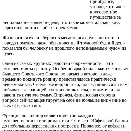
приобулись,
узнали, что такое
кругосветное
путешествие за
неполных несколько недель, что такое моментальная связь
через интернет из любых точек Земли.
Жизнь изо всех сил бурлит в мегаполисах, едва ли отстают
города помельче, даже обыкновенный трудовой будний день
показался бы человеку из прошлого непознаваемым чудом из
чудес.
Одна из самых крупных радостей современности – это
путешествия за границу. Особенно яркой она кажется жителям
бывшего Советского Союза, во времена которого даже
временно покинуть родину представлялось практически
невозможным. Сейчас же вопрос того, посчастливится ли вам
побывать за границей, состоит лишь в том, сможете ли вы
накопить нужную сумму. Впрочем, финансовая сторона
вопроса сейчас акцентирует на себе наибольшее внимание во
всех сферах жизни.
Франция до сих пор является мечтой каждого
путешественника или романтика. От высот Эйфелевой башни
до небольших деревенских построек в Провансе, от кофеен и