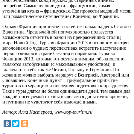
многочисленных кондитерских до старинных винных
погребов. Самые лучшие духи – французские, самая
утончённая кухня – французская. Где провести медовый месяц
или романтическое путешествие? Конечно, во Франции.
Однако Франция принимает гостей не только на день Святого
Валентина. Чрезвычайной популярностью пользуется
возможность отметить в одной из прекраснейших столиц
мира Новый Год. Туры во Францию 2013 в основном пестрят
заголовками о чудных перспективах встретить наступление
первого января в стране Сезанна и пармезана. Туры во
Францию 2013, которые относятся к зимним, обыкновенно
являются автобусными (с максимальным удобством), и
включают в себя так же Чехию, Польшу и Германию. По
желанию можно выбрать маршрут с Венгрией, Австрией или
Словакией. Конечный пункт – триумфальное прибытие
туристов во Францию и последняя подготовка к празднеству.
Такие туры длятся не более одиннадцати дней, тем самым для
каждой посещаемой страны выделяется достаточно времени,
и путники не чувствуют себя измождёнными.
Автор: Алла Кастерова, www.top-tourism.ru