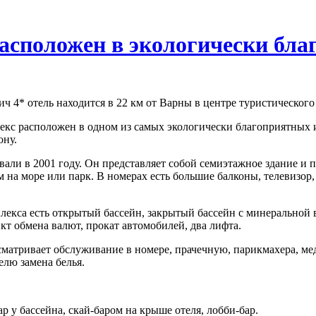
асположен в экологически бла
 4* отель находится в 22 км от Варны в центре туристического 
кс расположен в одном из самых экологически благоприятных и
ону.
али в 2001 году. Он представляет собой семиэтажное здание и п
м на море или парк. В номерах есть большие балконы, телевизор
екса есть открытый бассейн, закрытый бассейн с минеральной во
кт обмена валют, прокат автомобилей, два лифта.
сматривает обслуживание в номере, прачечную, парикмахера, ме
елю замена белья.
бар у бассейна, скай-баром на крыше отеля, лобби-бар.