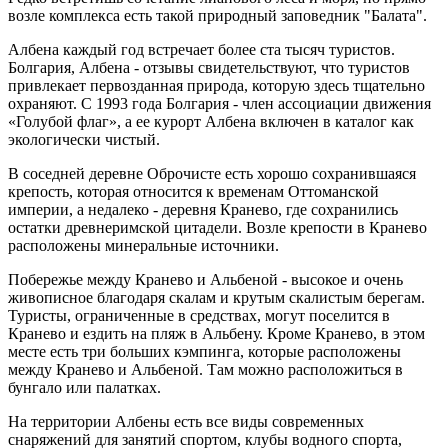
возле комплекса есть такой природный заповедник "Балата".
Албена каждый год встречает более ста тысяч туристов.
Болгария, Албена - отзывы свидетельствуют, что туристов
привлекает первозданная природа, которую здесь тщательно
охраняют. С 1993 года Болгария - член ассоциации движения
«Голубой флаг», а ее курорт Албена включен в каталог как
экологически чистый.
В соседней деревне Оброчисте есть хорошо сохранившаяся
крепость, которая относится к временам Оттоманской
империи, а недалеко - деревня Кранево, где сохранились
остатки древнеримской цитадели. Возле крепости в Кранево
расположены минеральные источники.
Побережье между Кранево и Альбеной - высокое и очень
живописное благодаря скалам и крутым скалистым берегам.
Туристы, ограниченные в средствах, могут поселится в
Кранево и ездить на пляж в Альбену. Кроме Кранево, в этом
месте есть три больших кэмпинга, которые расположены
между Кранево и Альбеной. Там можно расположиться в
бунгало или палатках.
На территории Албены есть все виды современных
снаряжений для занятий спортом, клубы водного спорта,