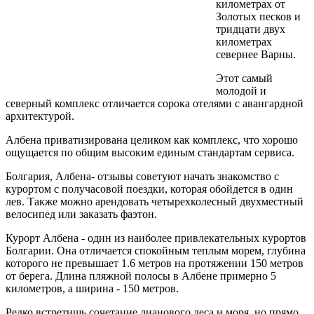
километрах от
Золотых песков и
тридцати двух
километрах
севернее Варны.
Этот самый
молодой и
северный комплекс отличается сорока отелями с авангардной
архитектурой.
Албена приватизирована целиком как комплекс, что хорошо
ощущается по общим высоким единым стандартам сервиса.
Болгария, Албена- отзывы советуют начать знакомство с
курортом с получасовой поездки, которая обойдется в один
лев. Также можно арендовать четырехколесный двухместный
велосипед или заказать фаэтон.
Курорт Албена - один из наиболее привлекательных курортов
Болгарии. Она отличается спокойным теплым морем, глубина
которого не превышает 1.6 метров на протяжении 150 метров
от берега. Длина пляжной полосы в Албене примерно 5
километров, а ширина - 150 метров.
Редко встретишь сочетание лианового леса и моря, но прямо